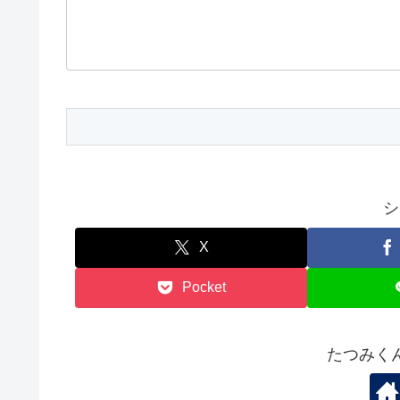
シ
X
Pocket
たつみく