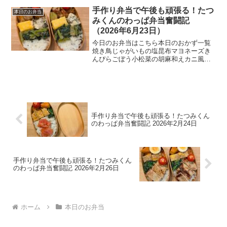
の旨だれ炒め副菜たち・切り干し大根・
手作り弁当で午後も頑張る！たつ
本日のお弁当
玉子焼き・菜の花と油揚...
みくんのわっぱ弁当奮闘記
（2026年6月23日）
今日のお弁当はこちら本日のおかず一覧
焼き鳥じゃがいもの塩昆布マヨネーズき
んぴらごぼう小松菜の胡麻和えカニ風味
玉子焼き塩昆布ご飯今日の一言今日は
15:30に仕事を上がり、そのまま札幌へ向
かう。親父の見守り介護のためだ。こう
いうとき、リモートワ...
手作り弁当で午後も頑張る！たつみくん
のわっぱ弁当奮闘記 2026年2月24日
手作り弁当で午後も頑張る！たつみくん
のわっぱ弁当奮闘記 2026年2月26日
ホーム
本日のお弁当