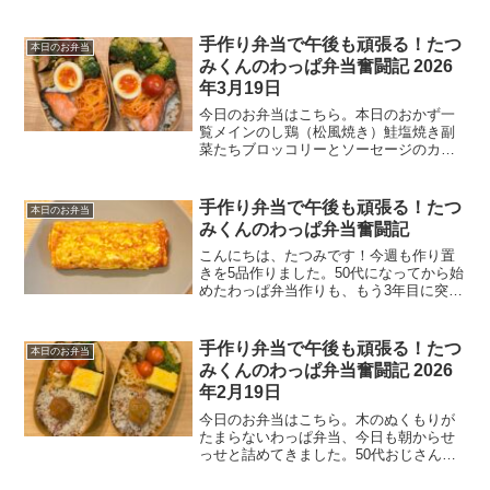
弁当、見た目はともかく愛情はたっぷり
です。本日のおかず一覧メインおかずア
スパラとにんじんの肉巻きフライ肉じゃ
手作り弁当で午後も頑張る！たつ
本日のお弁当
が副菜たち長芋とパプリ...
みくんのわっぱ弁当奮闘記 2026
年3月19日
今日のお弁当はこちら。本日のおかず一
覧メインのし鶏（松風焼き）鮭塩焼き副
菜たちブロッコリーとソーセージのカレ
ー風味ブロッコリーの玉子炒め小松菜と
油揚げの煮浸しキャロットラペ味付け玉
子ご飯混ぜちりめんご飯今日の一言明日
手作り弁当で午後も頑張る！たつ
本日のお弁当
は春分の日。となると今日...
みくんのわっぱ弁当奮闘記
こんにちは、たつみです！今週も作り置
きを5品作りました。50代になってから始
めたわっぱ弁当作りも、もう3年目に突
入。最初は不格好だったお弁当も、少し
ずつ形になってきました。今週も作り置
きおかずと一緒に、美味しいお弁当を目
手作り弁当で午後も頑張る！たつ
本日のお弁当
指して頑張っています...
みくんのわっぱ弁当奮闘記 2026
年2月19日
今日のお弁当はこちら。木のぬくもりが
たまらないわっぱ弁当、今日も朝からせ
っせと詰めてきました。50代おじさんの
小さなこだわり弁当、どうぞご覧あれ！
本日のおかず一覧メイン・豚バラ玉ねぎ