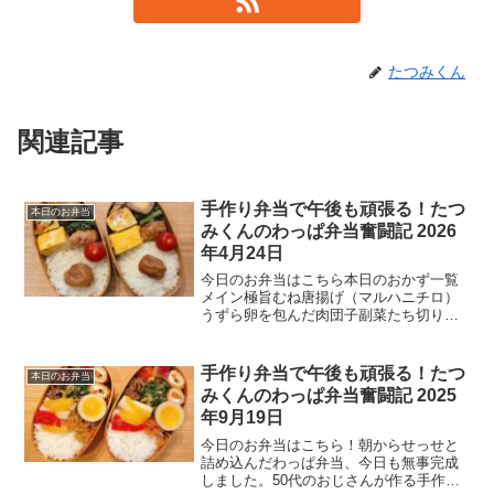
たつみくん
関連記事
手作り弁当で午後も頑張る！たつ
本日のお弁当
みくんのわっぱ弁当奮闘記 2026
年4月24日
今日のお弁当はこちら本日のおかず一覧
メイン極旨むね唐揚げ（マルハニチロ）
うずら卵を包んだ肉団子副菜たち切り干
し大根小松菜の胡麻和えスペイン風玉子
焼きかに風味玉子焼きご飯日の丸ご飯今
日の一言日中、飛行機好きの同僚から
手作り弁当で午後も頑張る！たつ
本日のお弁当
「たつみさん、見ました？あ...
みくんのわっぱ弁当奮闘記 2025
年9月19日
今日のお弁当はこちら！朝からせっせと
詰め込んだわっぱ弁当、今日も無事完成
しました。50代のおじさんが作る手作り