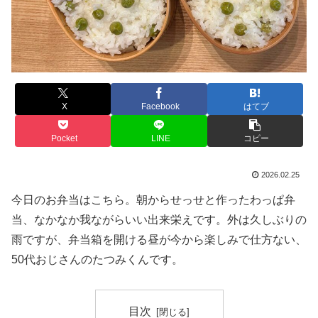
X
Facebook
はてブ
Pocket
LINE
コピー
2026.02.25
今日のお弁当はこちら。朝からせっせと作ったわっぱ弁
当、なかなか我ながらいい出来栄えです。外は久しぶりの
雨ですが、弁当箱を開ける昼が今から楽しみで仕方ない、
50代おじさんのたつみくんです。
目次