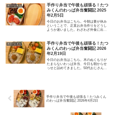
ャレンジ！）小松菜カレー醤油和えにん
手作り弁当で午後も頑張る！たつ
本日のお弁当
じんしりしりきんぴらご...
みくんのわっぱ弁当奮闘記 2025
年2月5日
今日のお弁当はこちら。今朝は妻が休み
ということで、正直お弁当作りをどうし
ようか迷いました。わざわざ外食に出か
けるのも面倒だし、コンビニても特に食
べたいもない。結局、自分の分だけお弁
当を作ることにしました。50代のおじさ
手作り弁当で午後も頑張る！たつ
本日のお弁当
んの意地というか、やっ...
みくんのわっぱ弁当奮闘記 2026
年2月19日
今日のお弁当はこちら。木のぬくもりが
たまらないわっぱ弁当、今日も朝からせ
っせと詰めてきました。50代おじさんの
小さなこだわり弁当、どうぞご覧あれ！
本日のおかず一覧メイン・豚バラ玉ねぎ
の旨だれ炒め副菜たち・切り干し大根・
玉子焼き・菜の花と油揚...
手作り弁当で午後も頑張る！たつみくん
のわっぱ弁当奮闘記 2026年4月2日