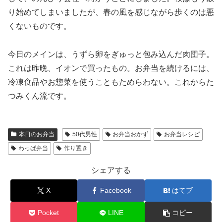
り始めてしまいましたが、春の風を感じながら歩くのは悪
くないものです。
今日のメインは、うずら卵をぎゅっと包み込んだ肉団子。
これは昨晩、イオンで買ったもの。お弁当を続けるには、
冷凍食品やお惣菜を使うこともためらわない。これからた
つみくん流です。
本日のお弁当
50代男性
お弁当おかず
お弁当レシピ
わっぱ弁当
作り置き
シェアする
X
Facebook
はてブ
Pocket
LINE
コピー