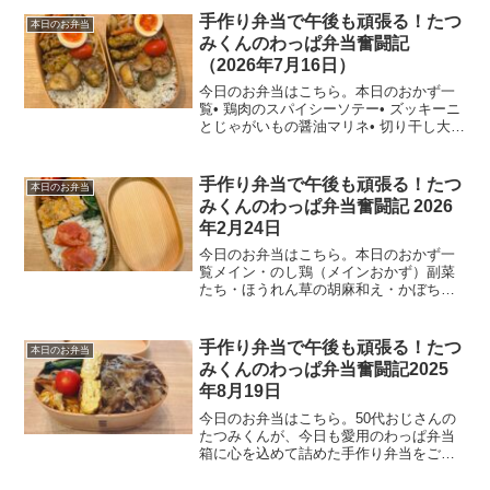
手際が良くなってくるものですね。本日
手作り弁当で午後も頑張る！たつ
本日のお弁当
のおかず一覧メインおか...
みくんのわっぱ弁当奮闘記
（2026年7月16日）
今日のお弁当はこちら。本日のおかず一
覧• 鶏肉のスパイシーソテー• ズッキーニ
とじゃがいもの醤油マリネ• 切り干し大根
• もやしのナムル• 味付け玉子• しそ昆布
ご飯今日のひとこと今日はすっかり茶色
いお弁当になってしまいました。理由は
手作り弁当で午後も頑張る！たつ
本日のお弁当
はっき...
みくんのわっぱ弁当奮闘記 2026
年2月24日
今日のお弁当はこちら。本日のおかず一
覧メイン・のし鶏（メインおかず）副菜
たち・ほうれん草の胡麻和え・かぼちゃ
の煮物・にんじんしりしりご飯・明太子
ご飯今日の一言今日は妻が4連休目。つま
り、お弁当は1人分だけ。普段は2人分ま
手作り弁当で午後も頑張る！たつ
本日のお弁当
とめて作るから慣れて...
みくんのわっぱ弁当奮闘記2025
年8月19日
今日のお弁当はこちら。50代おじさんの
たつみくんが、今日も愛用のわっぱ弁当
箱に心を込めて詰めた手作り弁当をご紹
介します。本日のおかず一覧牛肉とたま
ねぎの甘辛煮梅干し入り玉子焼き（初チ