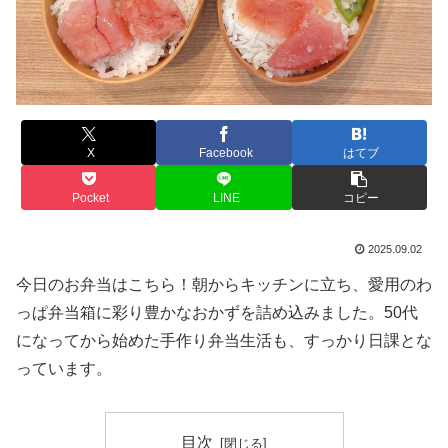
X
Facebook
はてブ
Pocket
LINE
コピー
2025.09.02
今日のお弁当はこちら！朝からキッチンに立ち、愛用のわ
っぱ弁当箱に彩り豊かなおかずを詰め込みました。50代
になってから始めた手作り弁当生活も、すっかり日課とな
っています。
目次