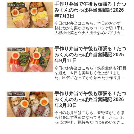
朝、娘から「婚約しました」とLINEが来
手作り弁当で午後も頑張る！たつ
本日のお弁当
た。親への第一報がLI...
みくんのわっぱ弁当奮闘記 2026
年7月3日
今日のお弁当はこちら。本日のおかず一
覧むねから栗かぼちゃコロッケ切り干し
大根小松菜とツナの玉子炒めパプリカの
マリネ味付け玉子たらこご飯今日の一言
先日、ミスタードーナツの「もっちゅり
ん」が大人気で、店舗に行列ができて手
手作り弁当で午後も頑張る！たつ
本日のお弁当
に入らないこともあると聞...
みくんのわっぱ弁当奮闘記 2025
年9月11日
今日のお弁当はこちら！筑前煮祭も2日目
を迎え、今日も美味しく仕上がりまし
た。50代になってから始めた手作り弁当
生活も、もうすっかり習慣になっていま
す。わっぱ弁当箱に詰める時間が、朝の
楽しみの一つになっているんですよ。本
手作り弁当で午後も頑張る！たつ
本日のお弁当
日のおかず一覧メインお...
みくんのわっぱ弁当奮闘記 2026
年3月10日
今日のお弁当はこちら。春野菜がちらほ
ら顔を出す季節になってきましたね。わ
っぱの中も、気持ちだけは春めいてきま
したね^_^本日のおかず一覧メインザクザ
クチキン副菜たちアスパラベーコン巻き