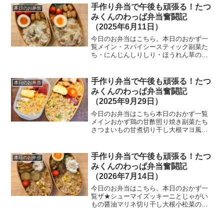
手作り弁当で午後も頑張る！たつ
本日のお弁当
みくんのわっぱ弁当奮闘記
（2025年6月11日）
今日のお弁当はこちら。本日のおかず一
覧メイン・スパイシースティック副菜た
ち・にんじんしりしり・ほうれん草の胡
麻和え・味付け玉子ご飯・はまぐり釜め
しご飯今日の一言昨晩は妻と夜散歩に出
かけた。晩ご飯を食べ終えた20時過ぎの
手作り弁当で午後も頑張る！たつ
本日のお弁当
こと。梅雨の合間という...
みくんのわっぱ弁当奮闘記
（2025年9月29日）
今日のお弁当はこちら本日のおかず一覧
メインおかず鶏の甘酢照り焼き副菜たち
さつまいもの甘煮切り干し大根マヨ風味
玉子焼きご飯ガパオライス50代男性の手
作り弁当生活札幌の実家に帰省中です
が、お弁当を作ってみました。さつまい
手作り弁当で午後も頑張る！たつ
本日のお弁当
もの甘煮と切り干し大根は...
みくんのわっぱ弁当奮闘記
（2026年7月14日）
今日のお弁当はこちら。本日のおかず一
覧ザ★シューマイズッキーニとじゃがい
もの醤油マリネ切り干し大根小松菜のお
胡麻和え味付け玉子とうもろこしのバタ
ー醤油炊き込みご飯今日のひとこと今