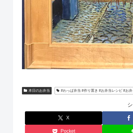
本日のお弁当
#わっぱ弁当 #作り置き #お弁当レシピ #お
シ
X
Pocket