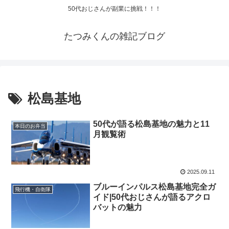
50代おじさんが副業に挑戦！！！
たつみくんの雑記ブログ
松島基地
50代が語る松島基地の魅力と11
本日のお弁当
月観覧術
2025.09.11
ブルーインパルス松島基地完全ガ
飛行機・自衛隊
イド|50代おじさんが語るアクロ
バットの魅力