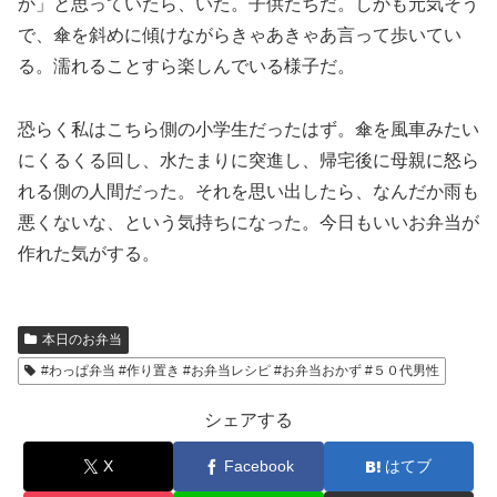
か」と思っていたら、いた。子供たちだ。しかも元気そう
で、傘を斜めに傾けながらきゃあきゃあ言って歩いてい
る。濡れることすら楽しんでいる様子だ。
恐らく私はこちら側の小学生だったはず。傘を風車みたい
にくるくる回し、水たまりに突進し、帰宅後に母親に怒ら
れる側の人間だった。それを思い出したら、なんだか雨も
悪くないな、という気持ちになった。今日もいいお弁当が
作れた気がする。
本日のお弁当
#わっぱ弁当 #作り置き #お弁当レシピ #お弁当おかず #５０代男性
シェアする
X
Facebook
はてブ