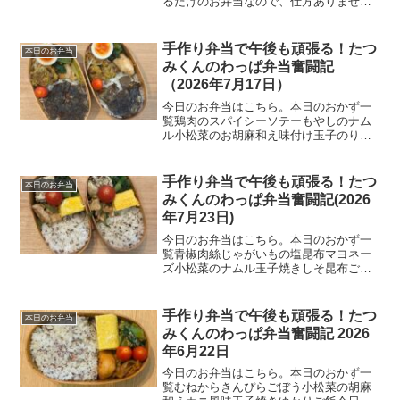
るだけのお弁当なので、仕方ありません
が、それはそれで良いものです。本日の
おかず一覧メインおかず筑前煮ゴーヤチ
ャンプルー副菜たち小松菜のちりめん山
手作り弁当で午後も頑張る！たつ
本日のお弁当
椒和え味付け茹で玉子ご飯...
みくんのわっぱ弁当奮闘記
（2026年7月17日）
今日のお弁当はこちら。本日のおかず一
覧鶏肉のスパイシーソテーもやしのナム
ル小松菜のお胡麻和え味付け玉子のり弁
ご飯今日のひとこといやー、今日も暑い
ですね。実は1時間休をもらって、区役所
にマイナンバーカードを受け取りに行っ
手作り弁当で午後も頑張る！たつ
本日のお弁当
てきました。申請はオン...
みくんのわっぱ弁当奮闘記(2026
年7月23日)
今日のお弁当はこちら。本日のおかず一
覧青椒肉絲じゃがいもの塩昆布マヨネー
ズ小松菜のナムル玉子焼きしそ昆布ご飯
今日のひとこと皆さん、日清食品の「冷
たいトマトのラーメン」はご存知だろう
か。この暑さにはこれがたまらなくちょ
手作り弁当で午後も頑張る！たつ
本日のお弁当
うどいい。我が家では定番...
みくんのわっぱ弁当奮闘記 2026
年6月22日
今日のお弁当はこちら。本日のおかず一
覧むねからきんぴらごぼう小松菜の胡麻