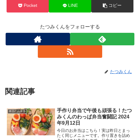
Pocket
LINE
コピー
たつみくんをフォローする
たつみくん
関連記事
手作り弁当で午後も頑張る！たつ
本日のお弁当
みくんのわっぱ弁当奮闘記 2024
年9月12日
今日のお弁当はこちら！実は昨日とまっ
たく同じメニューです。作り置きを詰め