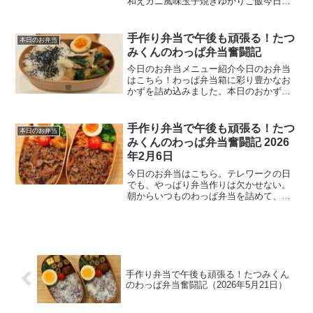
和えカニ風味玉子焼きゆかりご飯今日の
一言今日は月曜日。妻は娘の当直明けに
合わせて有休を取り、高輪ゲートウェイ
でランチ＆サウナを楽しむらしい。いい
手作り弁当で午後も頑張る！たつ
本日のお弁当
なあ……と思いつつ、わっ...
みくんのわっぱ弁当奮闘記
今日のお弁当メニュー紹介今日のお弁当
はこちら！わっぱ弁当箱に彩り豊かなお
かずを詰め込みました。本日のおかず一
覧• ごぼうの甘辛煮• 鶏むね肉と小松菜の
甘辛煮• 切り干し大根• かぼちゃの煮込み
• 味付け茹でたまご• ゆで豚ときゅうりの
手作り弁当で午後も頑張る！たつ
本日のお弁当
ピリ辛...
みくんのわっぱ弁当奮闘記 2026
年2月6日
今日のお弁当はこちら。テレワークの日
でも、やっぱり弁当作りは欠かせない。
朝からいつものわっぱ弁当を詰めて、ル
ーチンの散歩へ出発した。駅近くのスー
パーに立ち寄ると、いちごコーナーが目
に飛び込んできた。紅ほっぺが399円、ス
カイベリーが599円...
手作り弁当で午後も頑張る！たつみくん
のわっぱ弁当奮闘記（2026年5月21日）