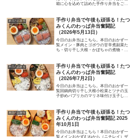
箱に心を込めて詰めた手作り弁当をご紹
介します。わっぱ弁当箱に詰めた色とり
どりのおかずを見ていると、午後からの
仕事も頑張れそうです。本日のおかず一
手作り弁当で午後も頑張る！たつ
本日のお弁当
覧• 牛肉のプルコギ風...
みくんのわっぱ弁当奮闘記
（2026年5月13日）
今日のお弁当はこちら。本日のおかず一
覧メイン・豚肉とゴボウの甘辛煮副菜た
ち・切り干し大根・かぼちゃの煮物・イ
ンゲンの胡麻和え・味付け玉子ご飯・明
太子ご飯今日の一言5月も半ばに差し掛か
り、朝から日差しがなかなかきつくなっ
手作り弁当で午後も頑張る！たつ
本日のお弁当
てきた。通勤時間を使っ...
みくんのわっぱ弁当奮闘記
（2026年7月2日）
今日のお弁当はこちら。本日のおかず一
覧回鍋肉切り干し大根小松菜とツナの玉
子炒めパプリカのマリネ味付け玉子しそ
昆布ご飯今日の一言今日は雨、それも結
構激しい降り方。こういう日に駅まで歩
くとびしょ濡れになってしまうので、素
手作り弁当で午後も頑張る！たつ
本日のお弁当
直にバスを利用することに...
みくんのわっぱ弁当奮闘記 2025
年10月1日
今日のお弁当はこちら！本日のおかず一
覧メインおかずむねから（ニチレイ）ザ