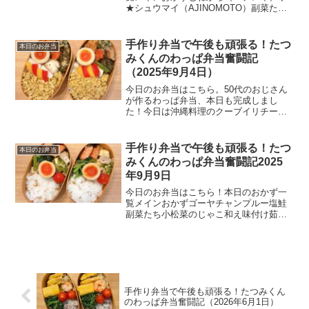
★シュウマイ（AJINOMOTO）副菜たち
切り干し大根マヨ風味玉子焼き味付け玉
子ご飯ゆかりご飯50代男性の手作り弁当
生活昨晩、札幌の実家から帰ってきたた
手作り弁当で午後も頑張る！たつ
本日のお弁当
つみくんです。妻...
みくんのわっぱ弁当奮闘記
（2025年9月4日）
今日のお弁当はこちら。50代のおじさん
が作るわっぱ弁当、本日も完成しまし
た！今日は沖縄料理のクーブイリチー
や、藤井弁当レシピのドライカレーそぼ
ろなど、バラエティに富んだメニューで
午後からの仕事も元気に乗り切れそうで
手作り弁当で午後も頑張る！たつ
本日のお弁当
す。本日のおかず一覧メイン...
みくんのわっぱ弁当奮闘記2025
年9月9日
今日のお弁当はこちら！本日のおかず一
覧メインおかずゴーヤチャンプルー塩鮭
副菜たち小松菜のじゃこ和え味付け茹で
玉子ご飯ちりめん山椒ご飯50代男性の手
作り弁当生活今日は昨日の反省を踏ま
え、おかずを厳選してみました。昨日の
おかずは6品でしたが、な...
手作り弁当で午後も頑張る！たつみくん
のわっぱ弁当奮闘記（2026年6月1日）