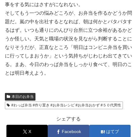
事をする気にはさすがになれない。
そしてもう一つの悩みどころが、お弁当を作るかどうか問
題だ。嵐の中を出社するとなれば、朝は何かとバタバタす
るはず。いつも通りにのんびり台所に立つ余裕があるかど
うか怪しい。天気と職場の状況を見ながら判断することに
なりそうだが、正直なところ「明日はコンビニ弁当を買い
に行ってしまおうか」という気持ちがじわじわ出てきてい
る。まあ、今日のわっぱ弁当をしっかり食べて、明日のこ
とは明日考えよう。
本日のお弁当
#わっぱ弁当 #作り置き #お弁当レシピ #お弁当おかず #５０代男性
シェアする
X
Facebook
はてブ