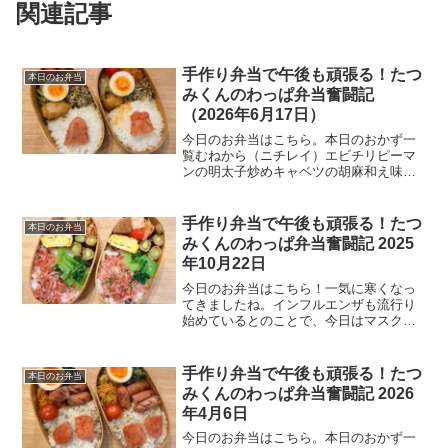
関連記事
手作り弁当で午後も頑張る！たつ
本日のお弁当
みくんのわっぱ弁当奮闘記
（2026年6月17日）
今日のお弁当はこちら。本日のおかず一
覧むねから（ニチレイ）エビチリピーマ
ンの明太子炒めキャベツの胡麻和え味付
け玉子ゆかりご飯今日のひとことさて、
今日はプロ野球交流戦の最終戦。ここで
楽天に負けると、まさかの同率最下位と
手作り弁当で午後も頑張る！たつ
本日のお弁当
いう事態に。気づけばペナ...
みくんのわっぱ弁当奮闘記 2025
年10月22日
今日のお弁当はこちら！一気に寒くなっ
てきましたね。インフルエンザも流行り
始めているとのことで、今日はマスクを
着用して出勤しました。50代のおじさん
は体調管理が何より大事。無理せず、し
っかり栄養を取って乗り切りたいもので
手作り弁当で午後も頑張る！たつ
本日のお弁当
す。本日のおかず一覧メ...
みくんのわっぱ弁当奮闘記 2026
年4月6日
今日のお弁当はこちら。本日のおかず一