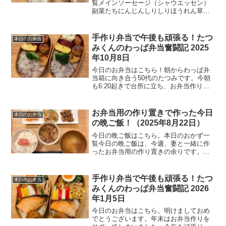
覧メインソーセージ（シャウエッセン）
副菜たちにんじんしりしりほうれん草胡
麻和え味付け玉子ご飯明太子ご飯今日の
一言昨晩は体がだるくて、いつもより早
めに布団へ。ところが夜中に熱はじわじ
手作り弁当で午後も頑張る！たつ
本日のお弁当
わ上がり続け、39.0度...
みくんのわっぱ弁当奮闘記 2025
年10月8日
今日のお弁当はこちら！朝からわっぱ弁
当箱に向き合う50代のたつみです。今朝
も6:20起きで台所に立ち、お弁当作りに
励みました。わっぱ弁当は見た目も美し
く、詰めるのが楽しいんですよね。本日
のおかず一覧メインおかずうずらの卵が
お弁当用の作り置きで作った今日
本日のお弁当
入った鶏つくね副菜...
の晩ご飯！（2025年8月22日）
今日の晩ご飯はこちら。本日のおかず一
覧今日の晩ご飯は、今週、妻と一緒に作
ったお弁当用の作り置きの余りです。メ
インおかず牛肉とたまねぎの甘辛煮牛こ
ま切れ肉とたまねぎをじっくりと甘辛い
タレで煮込みました。砂糖、醤油、みり
手作り弁当で午後も頑張る！たつ
本日のお弁当
んの黄金比で作る懐かしい...
みくんのわっぱ弁当奮闘記 2026
年1月5日
今日のお弁当はこちら。明けましておめ
でとうございます。年末はお弁当作りを