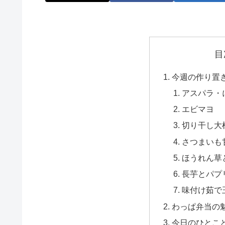
目
今週の作り置
アスパラ・
エビマヨ
切り干し大
さつまいも
ほうれん草
長芋とパプ
味付け茹で
わっぱ弁当の
今日のひとこ