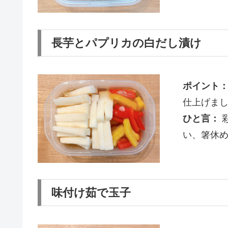
長芋とパプリカの白だし漬け
ポイント
仕上げま
ひと言：
い、箸休
味付け茹で玉子