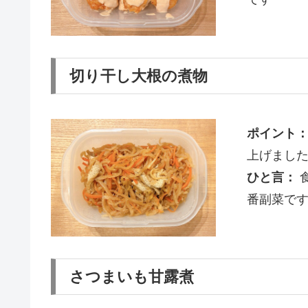
切り干し大根の煮物
ポイント
上げまし
ひと言：
番副菜で
さつまいも甘露煮