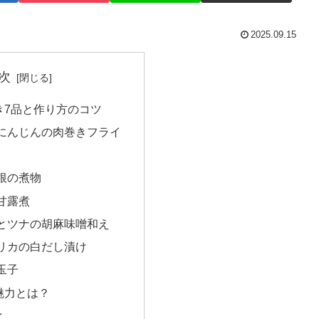
2025.09.15
次
き7品と作り方のコツ
にんじんの肉巻きフライ
根の煮物
甘露煮
とツナの胡麻味噌和え
リカの白だし漬け
玉子
魅力とは？
と