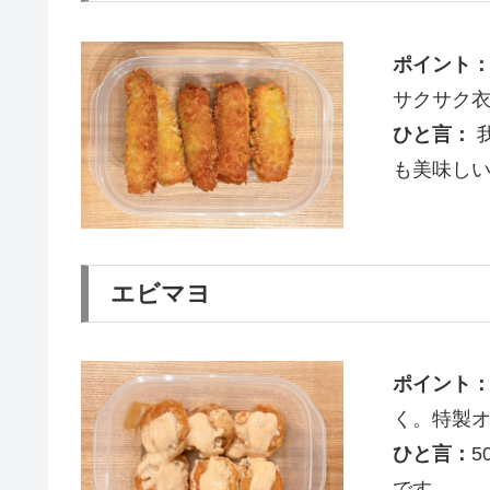
ポイント
サクサク
ひと言：
も美味し
エビマヨ
ポイント
く。特製
ひと言：
です