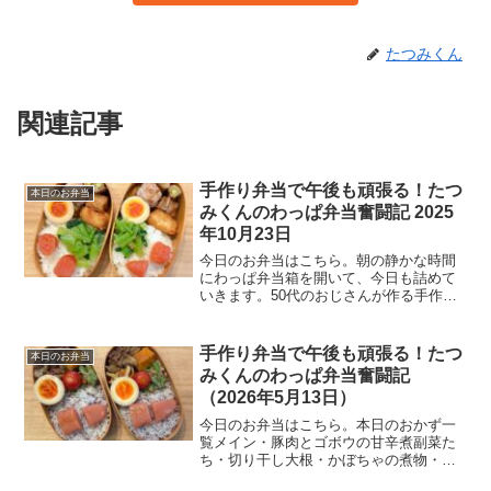
たつみくん
関連記事
手作り弁当で午後も頑張る！たつ
本日のお弁当
みくんのわっぱ弁当奮闘記 2025
年10月23日
今日のお弁当はこちら。朝の静かな時間
にわっぱ弁当箱を開いて、今日も詰めて
いきます。50代のおじさんが作る手作り
弁当、見た目はともかく愛情だけは一人
前です。本日のおかず一覧メインおかず
豚肉と大根の角煮豚バラとアスパラの肉
手作り弁当で午後も頑張る！たつ
本日のお弁当
巻きむねから（ニチレイ...
みくんのわっぱ弁当奮闘記
（2026年5月13日）
今日のお弁当はこちら。本日のおかず一
覧メイン・豚肉とゴボウの甘辛煮副菜た
ち・切り干し大根・かぼちゃの煮物・イ
ンゲンの胡麻和え・味付け玉子ご飯・明