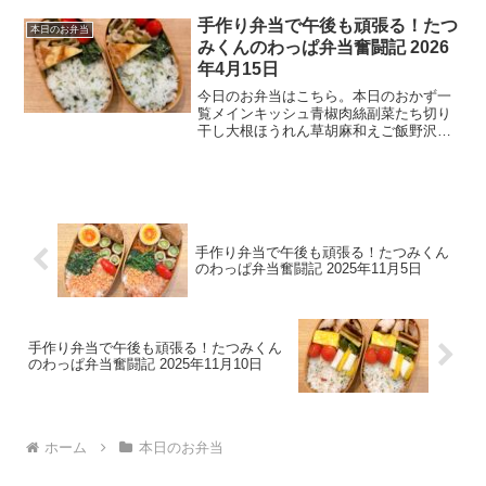
焼きご飯たらこご飯50代男性の手作り弁
当生活今回のわっぱ弁当は、エビのチリ
手作り弁当で午後も頑張る！たつ
本日のお弁当
ソースをメインに据えた...
みくんのわっぱ弁当奮闘記 2026
年4月15日
今日のお弁当はこちら。本日のおかず一
覧メインキッシュ青椒肉絲副菜たち切り
干し大根ほうれん草胡麻和えご飯野沢菜
ちりめんご飯今日の一言明日の夜から札
幌の実家に帰省する。お目当ては親父の
見守り介護。金曜から月・火曜まで、テ
レワークを活用した5日間...
手作り弁当で午後も頑張る！たつみくん
のわっぱ弁当奮闘記 2025年11月5日
手作り弁当で午後も頑張る！たつみくん
のわっぱ弁当奮闘記 2025年11月10日
ホーム
本日のお弁当