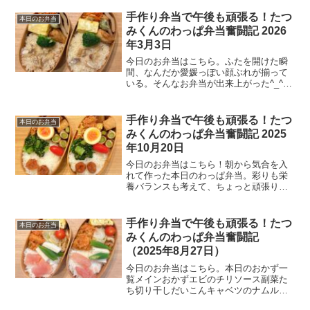
太子ご飯今日の一言5月も半ばに差し掛か
り、朝から日差しがなかなかきつくなっ
手作り弁当で午後も頑張る！たつ
本日のお弁当
てきた。通勤時間を使っ...
みくんのわっぱ弁当奮闘記 2026
年3月3日
今日のお弁当はこちら。ふたを開けた瞬
間、なんだか愛媛っぽい顔ぶれが揃って
いる。そんなお弁当が出来上がった^_^本
日のおかず一覧メインおかず・むねから
（ニチレイ）・ちくわ磯辺揚げ・じゃこ
天副菜たち・にんじんしりしり・マヨ風
手作り弁当で午後も頑張る！たつ
本日のお弁当
味玉子焼きご飯・鯛め...
みくんのわっぱ弁当奮闘記 2025
年10月20日
今日のお弁当はこちら！朝から気合を入
れて作った本日のわっぱ弁当。彩りも栄
養バランスも考えて、ちょっと頑張りま
した。メインは豚バラとアスパラの肉巻
きと、じっくり煮込んだ豚肉と大根の角
煮。梅干しご飯と一緒に、副菜もたっぷ
手作り弁当で午後も頑張る！たつ
本日のお弁当
り詰め込んでいます。本日...
みくんのわっぱ弁当奮闘記
（2025年8月27日）
今日のお弁当はこちら。本日のおかず一
覧メインおかずエビのチリソース副菜た
ち切り干しだいこんキャベツのナムル長
芋とオクラの白だし浸しごま油香る玉子