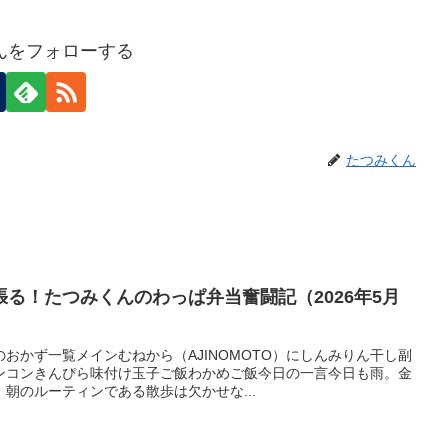
んをフォローする
たつみくん
る！たつみくんのわっぱ弁当奮闘記（2026年5月
おかず一覧メインむねから（AJINOMOTO）にしんみりん干し副
ンコンきんぴら味付け玉子ご飯わかめご飯今日の一言今日も雨。金
朝のルーティンである散歩は欠かせな...