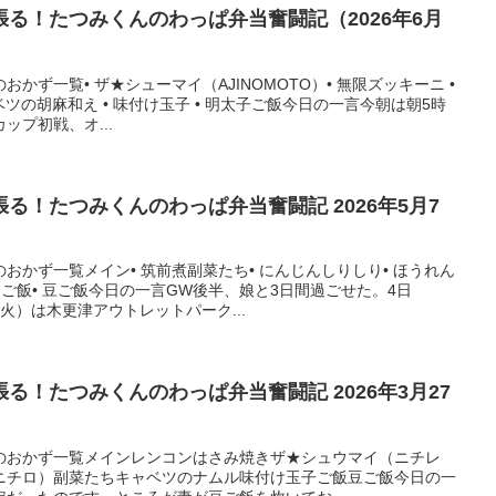
る！たつみくんのわっぱ弁当奮闘記（2026年6月
かず一覧• ザ★シューマイ（AJINOMOTO）• 無限ズッキーニ •
ベツの胡麻和え • 味付け玉子 • 明太子ご飯今日の一言今朝は朝5時
ップ初戦、オ...
る！たつみくんのわっぱ弁当奮闘記 2026年5月7
おかず一覧メイン• 筑前煮副菜たち• にんじんしりしり• ほうれん
きご飯• 豆ご飯今日の一言GW後半、娘と3日間過ごせた。4日
火）は木更津アウトレットパーク...
る！たつみくんのわっぱ弁当奮闘記 2026年3月27
のおかず一覧メインレンコンはさみ焼きザ★シュウマイ（ニチレ
ニチロ）副菜たちキャベツのナムル味付け玉子ご飯豆ご飯今日の一