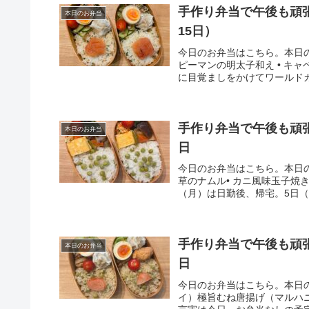
手作り弁当で午後も頑張
本日のお弁当
15日）
今日のお弁当はこちら。本日のお
ピーマンの明太子和え • キャ
に目覚ましをかけてワールドカ
手作り弁当で午後も頑張
本日のお弁当
日
今日のお弁当はこちら。本日の
草のナムル• カニ風味玉子焼
（月）は日勤後、帰宅。5日（
手作り弁当で午後も頑張
本日のお弁当
日
今日のお弁当はこちら。本日
イ）極旨むね唐揚げ（マルハ