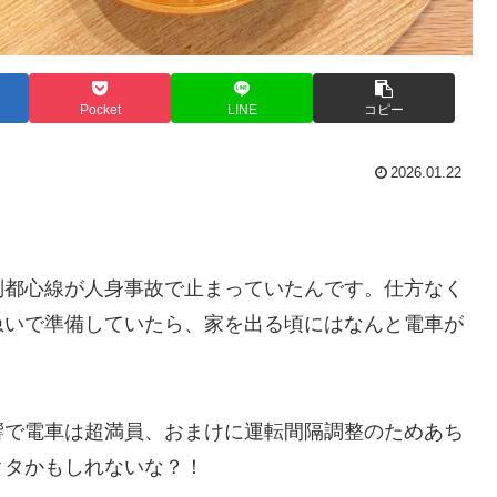
Pocket
LINE
コピー
2026.01.22
副都心線が人身事故で止まっていたんです。仕方なく
急いで準備していたら、家を出る頃にはなんと電車が
響で電車は超満員、おまけに運転間隔調整のためあち
クタかもしれないな？！