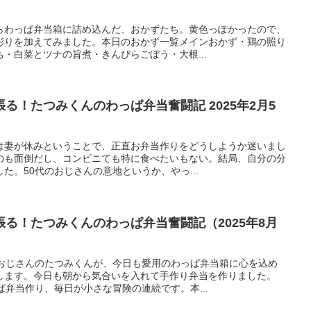
らわっぱ弁当箱に詰め込んだ、おかずたち。黄色っぽかったので、
彩りを加えてみました。本日のおかず一覧メインおかず・鶏の照り
・白菜とツナの旨煮・きんぴらごぼう・大根...
る！たつみくんのわっぱ弁当奮闘記 2025年2月5
は妻が休みということで、正直お弁当作りをどうしようか迷いまし
のも面倒だし、コンビニても特に食べたいもない。結局、自分の分
た。50代のおじさんの意地というか、やっ...
る！たつみくんのわっぱ弁当奮闘記（2025年8月
代おじさんのたつみくんが、今日も愛用のわっぱ弁当箱に心を込め
します。今日も朝から気合いを入れて手作り弁当を作りました。
ぱ弁当作り、毎日が小さな冒険の連続です。本...