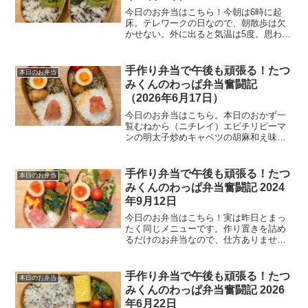
今日のお弁当はこちら！今朝は6時に起
床。テレワークの日なので、朝散歩は欠
かせない。外に出ると気温は5度。思わず
「寒いわけだ」と呟いてしまった。それ
でも今日も5km目指して歩こうと心に決
め、冷たい空気を吸い込みながら、有明
手作り弁当で午後も頑張る！たつ
本日のお弁当
ガーデンを目指す。（...
みくんのわっぱ弁当奮闘記
（2026年6月17日）
今日のお弁当はこちら。本日のおかず一
覧むねから（ニチレイ）エビチリピーマ
ンの明太子炒めキャベツの胡麻和え味付
け玉子ゆかりご飯今日のひとことさて、
今日はプロ野球交流戦の最終戦。ここで
楽天に負けると、まさかの同率最下位と
手作り弁当で午後も頑張る！たつ
本日のお弁当
いう事態に。気づけばペナ...
みくんのわっぱ弁当奮闘記 2024
年9月12日
今日のお弁当はこちら！実は昨日とまっ
たく同じメニューです。作り置きを詰め
るだけのお弁当なので、仕方ありません
が、それはそれで良いものです。本日の
おかず一覧メインおかず筑前煮ゴーヤチ
ャンプルー副菜たち小松菜のちりめん山
手作り弁当で午後も頑張る！たつ
本日のお弁当
椒和え味付け茹で玉子ご飯...
みくんのわっぱ弁当奮闘記 2026
年6月22日