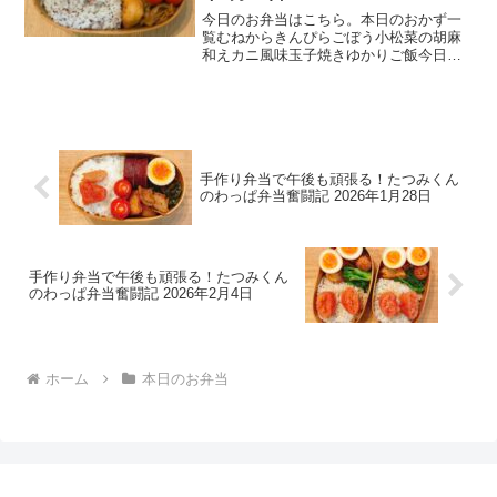
今日のお弁当はこちら。本日のおかず一
覧むねからきんぴらごぼう小松菜の胡麻
和えカニ風味玉子焼きゆかりご飯今日の
一言今日は月曜日。妻は娘の当直明けに
合わせて有休を取り、高輪ゲートウェイ
でランチ＆サウナを楽しむらしい。いい
なあ……と思いつつ、わっ...
手作り弁当で午後も頑張る！たつみくん
のわっぱ弁当奮闘記 2026年1月28日
手作り弁当で午後も頑張る！たつみくん
のわっぱ弁当奮闘記 2026年2月4日
ホーム
本日のお弁当