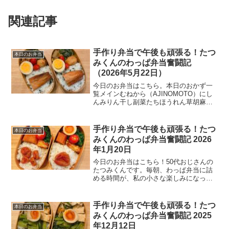
関連記事
手作り弁当で午後も頑張る！たつ
本日のお弁当
みくんのわっぱ弁当奮闘記
（2026年5月22日）
今日のお弁当はこちら。本日のおかず一
覧メインむねから（AJINOMOTO）にし
んみりん干し副菜たちほうれん草胡麻和
えレンコンきんぴら味付け玉子ご飯わか
めご飯今日の一言今日も雨。金曜日はテ
レワークの日なので、朝のルーティンで
手作り弁当で午後も頑張る！たつ
本日のお弁当
ある散歩は欠かせな...
みくんのわっぱ弁当奮闘記 2026
年1月20日
今日のお弁当はこちら！50代おじさんの
たつみくんです。毎朝、わっぱ弁当に詰
める時間が、私の小さな楽しみになって
います。今日も栄養バランスを考えなが
ら、彩り豊かなお弁当を作りました。本
日のおかず一覧メインおかずむねから
手作り弁当で午後も頑張る！たつ
本日のお弁当
（ニチレイ）副菜たちにん...
みくんのわっぱ弁当奮闘記 2025
年12月12日