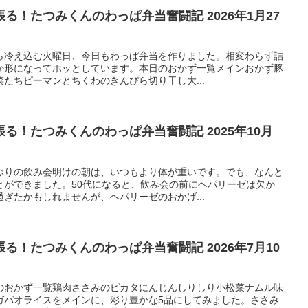
る！たつみくんのわっぱ弁当奮闘記 2026年1月27
ら冷え込む火曜日、今日もわっぱ弁当を作りました。相変わらず詰
か形になってホッとしています。本日のおかず一覧メインおかず豚
たちピーマンとちくわのきんぴら切り干し大...
る！たつみくんのわっぱ弁当奮闘記 2025年10月
ぶりの飲み会明けの朝は、いつもより体が重いです。でも、なんと
とができました。50代になると、飲み会の前にヘパリーゼは欠か
ぎたかもしれませんが、ヘパリーゼのおかげ...
る！たつみくんのわっぱ弁当奮闘記 2026年7月10
のおかず一覧鶏肉ささみのピカタにんじんしりしり小松菜ナムル味
ガパオライスをメインに、彩り豊かな5品にしてみました。ささみ