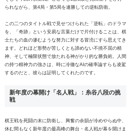
られながら、第4局・第5局を連勝しての逆転防衛。
この二つのタイトル戦で見せつけられた「逆転」のドラマ
を、「奇跡」という安易な言葉だけで片付けることは、棋
士たちの血の滲むような努力に対する冒涜にすら思えてき
ます。どれほど形勢が苦しくとも諦めない不撓不屈の精
神、そして極限状態で放たれる神がかり的な勝負術。人間
の持つ精神力の強さは、時に冷徹なAIの確率論すらも凌駕
するのだと、彼らは証明してくれたのです。
新年度の幕開け「名人戦」：糸谷八段の挑
戦
棋王戦を死闘の末に防衛し、興奮の余韻が冷めやらぬ中、
休む間もなく新年度の最高峰の舞台・名人戦が幕を開けま