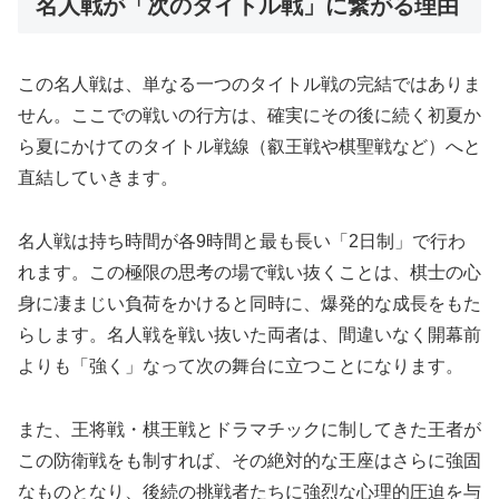
名人戦が「次のタイトル戦」に繋がる理由
この名人戦は、単なる一つのタイトル戦の完結ではありま
せん。ここでの戦いの行方は、確実にその後に続く初夏か
ら夏にかけてのタイトル戦線（叡王戦や棋聖戦など）へと
直結していきます。
名人戦は持ち時間が各9時間と最も長い「2日制」で行わ
れます。この極限の思考の場で戦い抜くことは、棋士の心
身に凄まじい負荷をかけると同時に、爆発的な成長をもた
らします。名人戦を戦い抜いた両者は、間違いなく開幕前
よりも「強く」なって次の舞台に立つことになります。
また、王将戦・棋王戦とドラマチックに制してきた王者が
この防衛戦をも制すれば、その絶対的な王座はさらに強固
なものとなり、後続の挑戦者たちに強烈な心理的圧迫を与