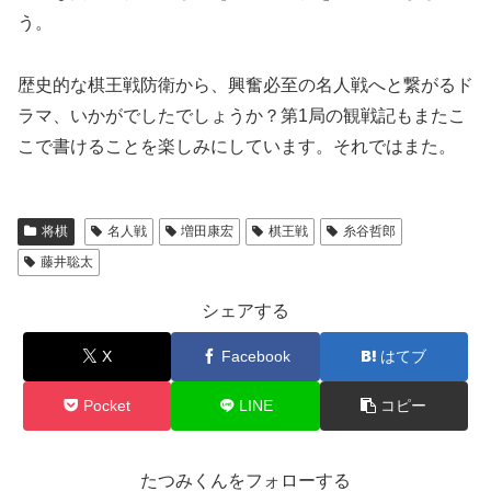
う。
歴史的な棋王戦防衛から、興奮必至の名人戦へと繋がるド
ラマ、いかがでしたでしょうか？第1局の観戦記もまたこ
こで書けることを楽しみにしています。それではまた。
将棋
名人戦
増田康宏
棋王戦
糸谷哲郎
藤井聡太
シェアする
X
Facebook
はてブ
Pocket
LINE
コピー
たつみくんをフォローする