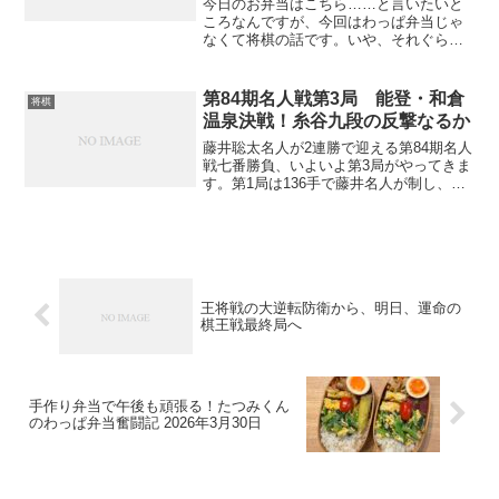
今日のお弁当はこちら……と言いたいと
ころなんですが、今回はわっぱ弁当じゃ
なくて将棋の話です。いや、それぐらい
今の王将戦が気になってしょうがない。
50過ぎのおじさんが仕事の合間に中継を
チェックしてしまうんだから、将棋の世
第84期名人戦第3局 能登・和倉
将棋
界ってのは本当におそろ...
温泉決戦！糸谷九段の反撃なるか
藤井聡太名人が2連勝で迎える第84期名人
戦七番勝負、いよいよ第3局がやってきま
す。第1局は136手で藤井名人が制し、第2
局も青森の地で名人が力を見せた。糸谷
哲郎九段にとって、ここで踏みとどまれ
なければ崖っぷちになってしまう。「西
の王子」の独...
王将戦の大逆転防衛から、明日、運命の
棋王戦最終局へ
手作り弁当で午後も頑張る！たつみくん
のわっぱ弁当奮闘記 2026年3月30日