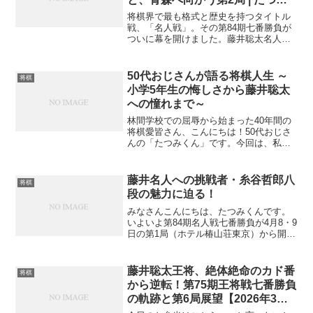
くんの将棋観戦記
将棋界で最も格式と歴史を持つタイトル
戦、「名人戦」。その第84期七番勝負が
ついに幕を開けました。藤井聡太名人に
挑むのは糸谷哲郎八段。第1局からいきな
り度肝を抜かれてしまいました。いや
あ、こんな始まり方するんですね。第1局
50代おじさんが語る将棋人生 ～
将棋
の衝撃――序盤2手で...
小学5年生の悔しさから藤井聡太
への憧れまで～
林間学校での屈辱から始まった40年間の
将棋愛皆さん、こんにちは！50代おじさ
んの「たつみくん」です。今回は、私の
将棋人生について語らせていただきま
す。将棋との出会いから現在まで、まさ
に人生の半分以上を将棋と共に歩んでき
藤井名人への挑戦者・糸谷哲郎八
将棋
ました。運命の林間学校...
段の魅力に迫る！
みなさんこんにちは、たつみくんです。
いよいよ第84期名人戦七番勝負が4月8・9
日の第1局（ホテル椿山荘東京）から開幕
します。藤井聡太名人への挑戦権を手に
したのは、糸谷哲郎八段。「ダニー」の
愛称で将棋ファンに親しまれる、個性あ
藤井聡太王将、絶体絶命のカド番
将棋
ふれる棋士です。...
から逆転！第75期王将戦七番勝負
の軌跡と第6局展望【2026年3月
15日】