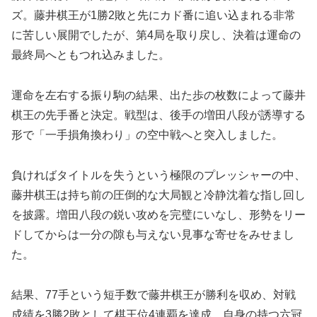
ズ。藤井棋王が1勝2敗と先にカド番に追い込まれる非常
に苦しい展開でしたが、第4局を取り戻し、決着は運命の
最終局へともつれ込みました。
運命を左右する振り駒の結果、出た歩の枚数によって藤井
棋王の先手番と決定。戦型は、後手の増田八段が誘導する
形で「一手損角換わり」の空中戦へと突入しました。
負ければタイトルを失うという極限のプレッシャーの中、
藤井棋王は持ち前の圧倒的な大局観と冷静沈着な指し回し
を披露。増田八段の鋭い攻めを完璧にいなし、形勢をリー
ドしてからは一分の隙も与えない見事な寄せをみせまし
た。
結果、77手という短手数で藤井棋王が勝利を収め、対戦
成績を3勝2敗として棋王位4連覇を達成。自身の持つ六冠