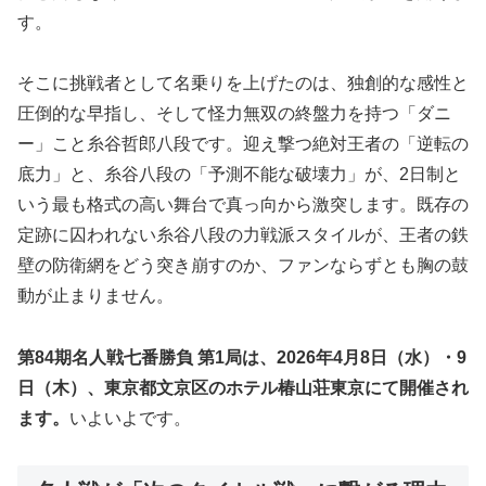
す。
そこに挑戦者として名乗りを上げたのは、独創的な感性と
圧倒的な早指し、そして怪力無双の終盤力を持つ「ダニ
ー」こと糸谷哲郎八段です。迎え撃つ絶対王者の「逆転の
底力」と、糸谷八段の「予測不能な破壊力」が、2日制と
いう最も格式の高い舞台で真っ向から激突します。既存の
定跡に囚われない糸谷八段の力戦派スタイルが、王者の鉄
壁の防衛網をどう突き崩すのか、ファンならずとも胸の鼓
動が止まりません。
第84期名人戦七番勝負 第1局は、2026年4月8日（水）・9
日（木）、東京都文京区のホテル椿山荘東京にて開催され
ます。
いよいよです。