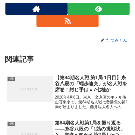
たつみくん
関連記事
【第84期名人戦 第1局 1日目】糸
将棋
谷八段の「端歩連突」が名人戦を
席巻！封じ手は▲7七桂か
2026年4月8日。東京・文京区のホテル椿
山荘東京で、第84期名人戦七番勝負の第1
局が始まりました。藤井聡太名人への挑
戦者は糸谷哲郎八段。これまでの対戦成
績は藤井名人の9勝1敗と、数字だけ見れ
ば圧倒的な差があります。それでも糸谷
第84期名人戦第1局を振り返る
将棋
八段といえば...
――糸谷八段の「1筋の挑戦状」
と、青森へ向かう第2局 | たつみ