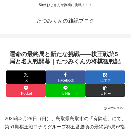
50代おじさんが副業に挑戦！！！
たつみくんの雑記ブログ
運命の最終局と新たな挑戦――棋王戦第5
局と名人戦開幕｜たつみくんの将棋観戦記
X
Facebook
はてブ
Pocket
LINE
コピー
2026.03.29
2026年3月29日（日）、鳥取県鳥取市の「有隣荘」にて、
第51期棋王戦コナミグループ杯五番勝負の最終第5局が指