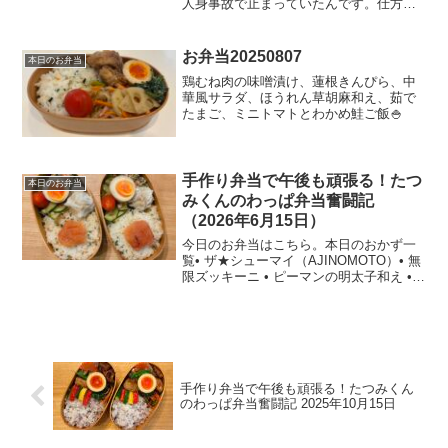
人身事故で止まっていたんです。仕方な
く迂回ルートで会社に向かおうと、バタ
バタと急いで準備していたら、家を出る
頃にはなんと電車が動き出していまし
お弁当20250807
本日のお弁当
た。でも、そこからが大変で...
鶏むね肉の味噌漬け、蓮根きんぴら、中
華風サラダ、ほうれん草胡麻和え、茹で
たまご、ミニトマトとわかめ鮭ご飯🍚
手作り弁当で午後も頑張る！たつ
本日のお弁当
みくんのわっぱ弁当奮闘記
（2026年6月15日）
今日のお弁当はこちら。本日のおかず一
覧• ザ★シューマイ（AJINOMOTO）• 無
限ズッキーニ • ピーマンの明太子和え •
キャベツの胡麻和え • 味付け玉子 • 明太
子ご飯今日の一言今朝は朝5時に目覚まし
をかけてワールドカップ初戦、オ...
手作り弁当で午後も頑張る！たつみくん
のわっぱ弁当奮闘記 2025年10月15日