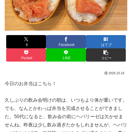
X
Facebook
はてブ
Pocket
LINE
コピー
2025.10.16
今日のお弁当はこちら！
久しぶりの飲み会明けの朝は、いつもより体が重いです。
でも、なんとかわっぱ弁当を完成させることができまし
た。50代になると、飲み会の前にヘパリーゼは欠かせま
せんね。昨夜は少し飲み過ぎたかもしれませんが、ヘパリ