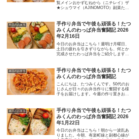
覧メインおかずむねから（ニチレイ）ザ
★シュウマイ（AJINOMOTO）副菜たち
切り干し大根マヨ風味玉子焼き味付け玉
子ご飯ゆかりご飯50代男性の手作り弁当
生活昨晩、札幌の実家から帰ってきたた
手作り弁当で午後も頑張る！たつ
本日のお弁当
つみくんです。妻...
みくんのわっぱ弁当奮闘記 2026
年2月16日
今日のお弁当はこちら！週明け月曜日、
土日の疲れを引きずりながらも、何とか
完成させたわっぱ弁当をご紹介します。
冷凍食品と作り置きを駆使した、たつみ
くん流の時短弁当術、ぜひご覧くださ
い。本日のおかず一覧メインおかず∙ むね
手作り弁当で午後も頑張る！たつ
本日のお弁当
から（ニチレイ）副菜∙...
みくんのわっぱ弁当奮闘記
こんにちは、たつみくんです。50代のお
じさんが日々のお弁当作りに奮闘する様
子をお届けします。今週の作り置きおか
ず一覧ひき肉の蓮根挟み焼きポイント：
蓮根のシャキシャキ食感とジューシーな
肉がマッチ。片栗粉をまぶして焼くと、
手作り弁当で午後も頑張る！たつ
本日のお弁当
ひき肉が剥がれにくく...
みくんのわっぱ弁当奮闘記 2026
年1月22日
今日のお弁当はこちら！朝から一波乱あ
りました。今朝、有楽町線と副都心線が